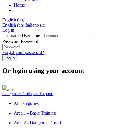
Home
English ‎(en)‎
English ‎(en)‎
Italiano ‎(it)‎
Log in
Username
Username
Password
Password
Forgot your password?
Log in
Or login using your account
Categories
Collapse
Expand
All categories
Area 1 - Basic Training
Area 2 - Dangerous Good