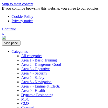
Skip to main content
If you continue browsing this website, you agree to our policies:
Cookie Policy
Privacy notice
Continue
x
Side panel
Categories
All categories
Area 1 - Basic Training
Area 2 - Dangerous Good
Area 3 - Operative
Area 4 - Security
Area 5 - Safety
Area 6 - Navigation
Area 7 - Engine & Electr.
Area 9 - Health
Dynamic Positioning
MSC
CMS
Carnival